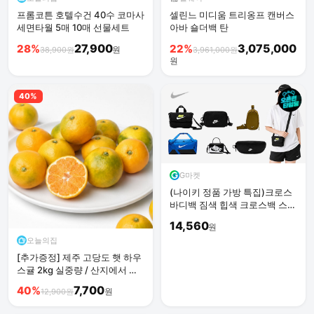
프롬코튼 호텔수건 40수 코마사
셀린느 미디움 트리옹프 캔버스
세면타월 5매 10매 선물세트
아바 숄더백 탄
27,900
3,075,000
28%
22%
원
38,900원
3,961,000원
원
40%
G마켓
(나이키 정품 가방 특집)크로스
바디백 짐색 힙색 크로스백 스포
츠 여행가방 데일리 보부상
14,560
원
오늘의집
[추가증정] 제주 고당도 햇 하우
스귤 2kg 실중량 / 산지에서 바
로배송
7,700
40%
원
12,900원