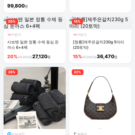
1814SC 국내생산
99,800
원
20%
15%
11번가
11번가
사보텐 일본 정통 수제 등심 돈
[청룡]제주은갈치230g 5마리
까스 6+4팩
(20토막)
27,120
36,470
20%
15%
원
원
33,900원
42,900원
28%
22%
오늘의집
필웨이