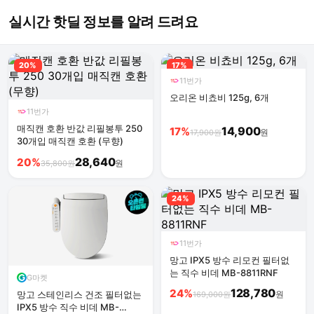
실시간 핫딜 정보를 알려 드려요
20%
17%
11번가
오리온 비쵸비 125g, 6개
11번가
매직캔 호환 반값 리필봉투 250
14,900
17%
원
17,900원
30개입 매직캔 호환 (무향)
28,640
20%
원
35,800원
24%
11번가
망고 IPX5 방수 리모컨 필터없
는 직수 비데 MB-8811RNF
G마켓
128,780
24%
망고 스테인리스 건조 필터없는
원
169,000원
IPX5 방수 직수 비데 MB-